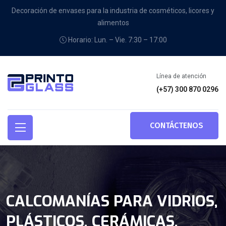
Decoración de envases para la industria de cosméticos, licores y
alimentos
Horario: Lun. – Vie. 7:30 – 17:00
Línea de atención
(+57) 300 870 0296
CONTÁCTENOS
CALCOMANÍAS PARA VIDRIOS,
PLÁSTICOS, CERÁMICAS,